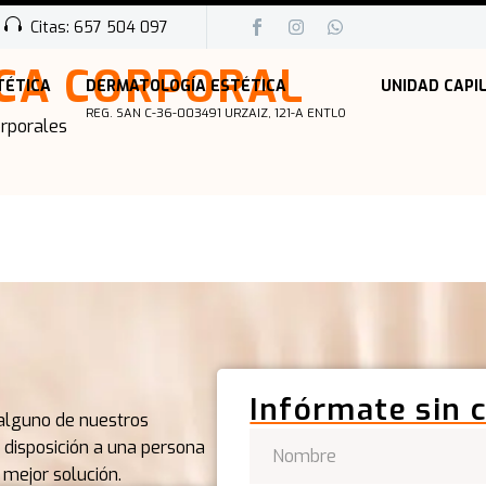
Citas: 657 504 097
ICA CORPORAL
TÉTICA
DERMATOLOGÍA ESTÉTICA
UNIDAD CAPI
REG. SAN C-36-003491 URZAIZ, 121-A ENTLO
orporales
Infórmate sin
 alguno de nuestros
 disposición a una persona
 mejor solución.