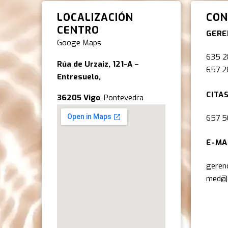
LOCALIZACIÓN
CON
CENTRO
GERE
Googe Maps
635 2
Rúa de Urzaiz, 121-A –
657 2
Entresuelo,
CIT
36205 Vigo
, Pontevedra
657 5
E-MA
geren
med@d