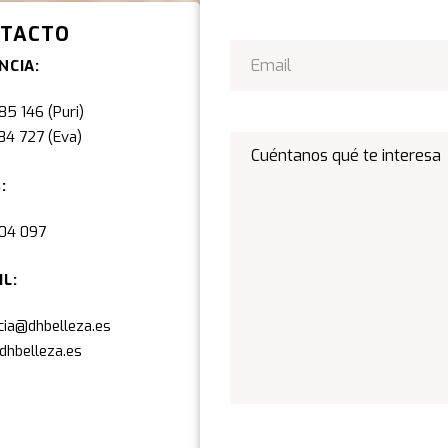
TACTO
NCIA:
85 146
(Puri)
84 727
(Eva)
AS:
04 097
IL:
cia@dhbelleza.es
hbelleza.es