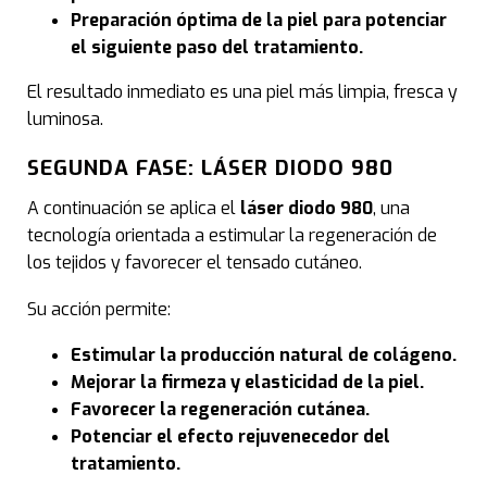
Cic
Preparación óptima de la piel para potenciar
el siguiente paso del tratamiento.
Lesi
El resultado inmediato es una piel más limpia, fresca y
Hon
luminosa.
SEGUNDA FASE: LÁSER DIODO 980
Eli
A continuación se aplica el
láser diodo 980
, una
Der
tecnología orientada a estimular la regeneración de
los tejidos y favorecer el tensado cutáneo.
Mic
Su acción permite:
Estimular la producción natural de colágeno.
Mejorar la firmeza y elasticidad de la piel.
Dia
Favorecer la regeneración cutánea.
Potenciar el efecto rejuvenecedor del
Salu
tratamiento.