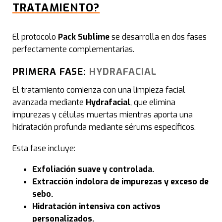
vasc
TRATAMIENTO?
Hipe
El protocolo
Pack Sublime
se desarrolla en dos fases
perfectamente complementarias.
Reg. 
PRIMERA FASE:
HYDRAFACIAL
El tratamiento comienza con una limpieza facial
Cali
avanzada mediante
Hydrafacial
, que elimina
impurezas y células muertas mientras aporta una
Acn
hidratación profunda mediante sérums específicos.
Cup
Esta fase incluye:
Exfoliación suave y controlada.
Man
Extracción indolora de impurezas y exceso de
sebo.
Xan
Hidratación intensiva con activos
personalizados.