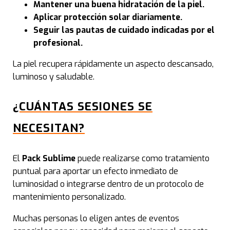
Mantener una buena hidratación de la piel.
Tri
Aplicar protección solar diariamente.
Seguir las pautas de cuidado indicadas por el
profesional.
Esté
La piel recupera rápidamente un aspecto descansado,
luminoso y saludable.
Tra
¿CUÁNTAS SESIONES SE
Fot
NECESITAN?
Radi
El
Pack Sublime
puede realizarse como tratamiento
Der
puntual para aportar un efecto inmediato de
luminosidad o integrarse dentro de un protocolo de
Pack
mantenimiento personalizado.
y Lá
Muchas personas lo eligen antes de eventos