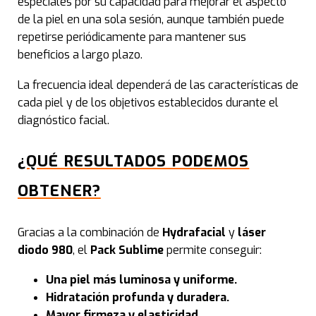
especiales por su capacidad para mejorar el aspecto
Pee
de la piel en una sola sesión, aunque también puede
repetirse periódicamente para mantener sus
Hydr
beneficios a largo plazo.
Fot
La frecuencia ideal dependerá de las características de
cada piel y de los objetivos establecidos durante el
LPG 
diagnóstico facial.
Lim
¿QUÉ RESULTADOS PODEMOS
OBTENER?
Tra
Est
Gracias a la combinación de
Hydrafacial
y
láser
diodo 980
, el
Pack Sublime
permite conseguir:
Celu
Una piel más luminosa y uniforme.
Hidratación profunda y duradera.
Red
Mayor firmeza y elasticidad.