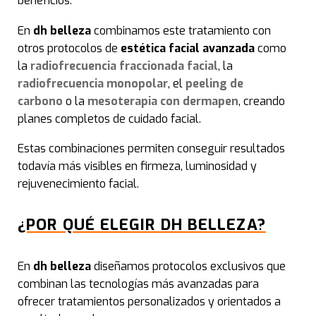
beneficios.
Depi
En
dh belleza
combinamos este tratamiento con
Más
otros protocolos de
estética facial avanzada
como
la
radiofrecuencia fraccionada facial
, la
radiofrecuencia monopolar
, el
peeling de
Ter
carbono
o la
mesoterapia con dermapen
, creando
planes completos de cuidado facial.
Mic
Estas combinaciones permiten conseguir resultados
todavía más visibles en firmeza, luminosidad y
rejuvenecimiento facial.
¿POR QUÉ ELEGIR DH BELLEZA?
En
dh belleza
diseñamos protocolos exclusivos que
combinan las tecnologías más avanzadas para
ofrecer tratamientos personalizados y orientados a