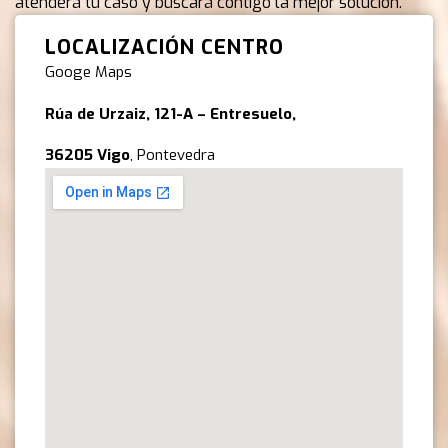
atenderá tu caso y buscará contigo la mejor solución.
TREATMENT. FEMALE AT
COSMETIC BEAUTY SPA CLINIC.
LOCALIZACIÓN CENTRO
Googe Maps
HYDRA VACUUM CLEANER.
COSMETOLOGY CONCEPT
Rúa de Urzaiz, 121-A – Entresuelo,
36205 Vigo
, Pontevedra