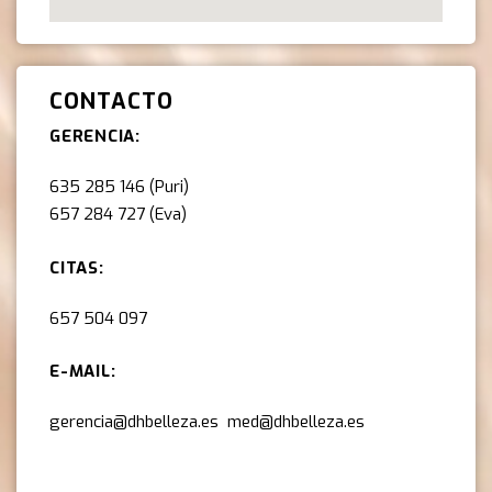
CONTACTO
GERENCIA:
635 285 146
(Puri)
657 284 727
(Eva)
CITAS:
657 504 097
E-MAIL:
gerencia@dhbelleza.es
med@dhbelleza.es