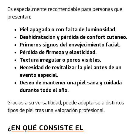
Rem
Es especialmente recomendable para personas que
presentan:
Rej
Piel apagada o con falta de luminosidad.
Aum
Deshidratación y pérdida de confort cutáneo.
Primeros signos del envejecimiento facial.
Obe
Pérdida de firmeza y elasticidad.
Textura irregular o poros visibles.
Fla
Necesidad de revitalizar la piel antes de un
evento especial.
Gras
Deseo de mantener una piel sana y cuidada
durante todo el año.
Celu
Gracias a su versatilidad, puede adaptarse a distintos
tipos de piel tras una valoración profesional.
Estr
¿EN QUÉ CONSISTE EL
Vari