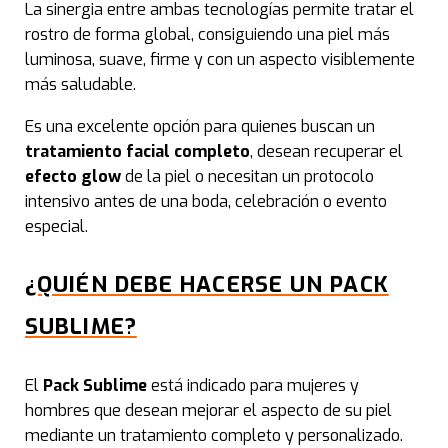
La sinergia entre ambas tecnologías permite tratar el
Rad
rostro de forma global, consiguiendo una piel más
luminosa, suave, firme y con un aspecto visiblemente
Rad
más saludable.
Es una excelente opción para quienes buscan un
Res
tratamiento facial completo
, desean recuperar el
efecto glow
de la piel o necesitan un protocolo
Pee
intensivo antes de una boda, celebración o evento
especial.
Red
¿QUIÉN DEBE HACERSE UN PACK
Bru
SUBLIME?
Med
El
Pack Sublime
está indicado para mujeres y
Med
hombres que desean mejorar el aspecto de su piel
mediante un tratamiento completo y personalizado.