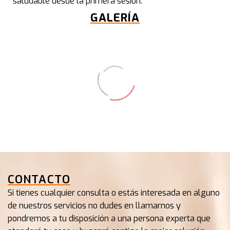
saludable desde la primera sesión.
GALERÍA
CONTACTO
CLOSE-UP OF WOMAN GETTING
Si tienes cualquier consulta o estás interesada en alguno
de nuestros servicios no dudes en llamarnos y
FACIAL HYDRO
pondremos a tu disposición a una persona experta que
MICRODERMABRASION PEELING