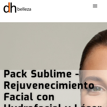
Medi
Dia
Reju
Pack Sublime -
Zon
Rejuvenecimiento
Zon
Facial con
Armo