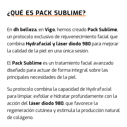
Men
¿QUÉ ES PACK SUBLIME?
Ski
En
dh belleza
, en
Vigo
, hemos creado
Pack Sublime
,
Neu
un protocolo exclusivo de rejuvenecimiento facial que
combina
Hydrafacial y láser diodo 980
para mejorar
Ind
la calidad de la piel en una única sesión.
Hil
El
Pack Sublime
es un tratamiento facial avanzado
diseñado para actuar de forma integral sobre las
Arru
principales necesidades de la piel.
Su protocolo combina la capacidad de
Hydrafacial
Flac
para limpiar, exfoliar e hidratar profundamente con la
acción del
láser diodo 980
, que favorece la
Lift
regeneración cutánea y estimula la producción natural
de colágeno.
Rad