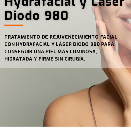
Hydrafacial y Láser
Áci
Diodo 980
Oje
TRATAMIENTO DE REJUVENECIMIENTO FACIAL
Póm
CON HYDRAFACIAL Y LÁSER DIODO 980 PARA
CONSEGUIR UNA PIEL MÁS LUMINOSA,
Nar
HIDRATADA Y FIRME SIN CIRUGÍA.
Sur
Rell
Cód
Mar